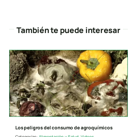
También te puede interesar
Search
for:
Presione “ESC” para salir.
Los peligros del consumo de agroquímicos
Categorías:
Alimentación y Salud
,
Videos