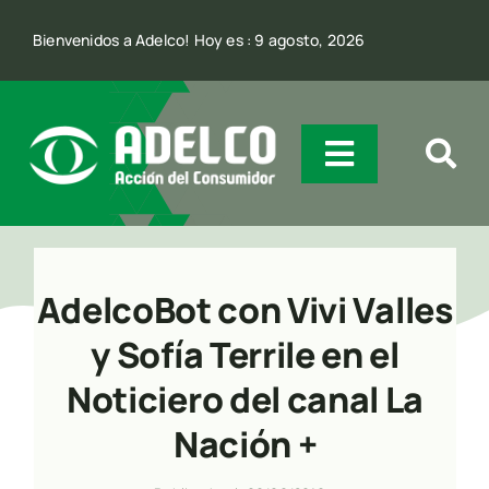
Skip
Bienvenidos a Adelco! Hoy es : 9 agosto, 2026
to
content
Toggle
Navigatio
Quienes Somos
AdelcoBot con Vivi Valles
Incidencia
y Sofía Terrile en el
Noticiero del canal La
Comunicación
Nación +
Contacto