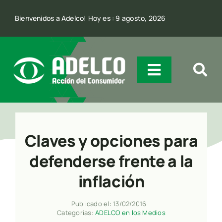
Skip
Bienvenidos a Adelco! Hoy es : 9 agosto, 2026
to
content
Toggle
Navigatio
Quienes Somos
Claves y opciones para
Incidencia
defenderse frente a la
inflación
Comunicación
Publicado el: 13/02/2016
Categorías:
ADELCO en los Medios
Contacto