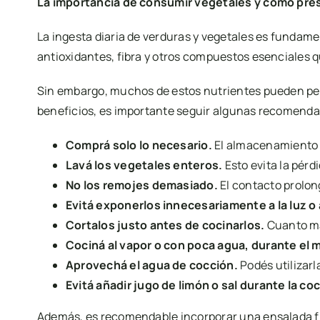
La importancia de consumir vegetales y cómo pre
La ingesta diaria de verduras y vegetales es fundame
antioxidantes, fibra y otros compuestos esenciales
Sin embargo, muchos de estos nutrientes pueden per
beneficios, es importante seguir algunas recomend
Comprá solo lo necesario.
El almacenamiento p
Lavá los vegetales enteros.
Esto evita la pérd
No los remojes demasiado.
El contacto prolon
Evitá exponerlos innecesariamente a la luz o a
Cortalos justo antes de cocinarlos.
Cuanto más
Cociná al vapor o con poca agua, durante el 
Aprovechá el agua de cocción.
Podés utilizarl
Evitá añadir jugo de limón o sal durante la co
Además, es recomendable incorporar una ensalada fre