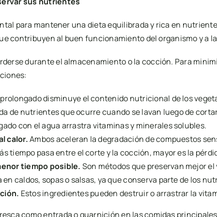
servar sus nutrientes
ntal para mantener una dieta equilibrada y rica en nutrient
 que contribuyen al buen funcionamiento del organismo y a 
derse durante el almacenamiento o la cocción. Para minimi
aciones:
rolongado disminuye el contenido nutricional de los vegeta
ida de nutrientes que ocurre cuando se lavan luego de cortar
gado con el agua arrastra vitaminas y minerales solubles.
l calor.
Ambos aceleran la degradación de compuestos sensi
 tiempo pasa entre el corte y la cocción, mayor es la pérdi
menor tiempo posible.
Son métodos que preservan mejor el v
a en caldos, sopas o salsas, ya que conserva parte de los nut
cción.
Estos ingredientes pueden destruir o arrastrar la vita
sca como entrada o guarnición en las comidas principales. 