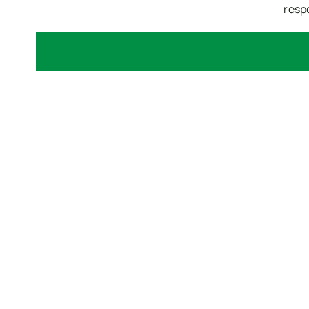
resp
Search
for: