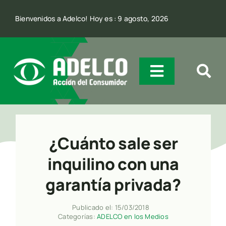
Skip
Bienvenidos a Adelco! Hoy es : 9 agosto, 2026
to
content
Toggle
Navigatio
Quienes Somos
¿Cuánto sale ser
Incidencia
inquilino con una
garantía privada?
Comunicación
Publicado el: 15/03/2018
Categorías:
ADELCO en los Medios
Contacto