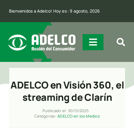
Skip
Bienvenidos a Adelco! Hoy es : 9 agosto, 2026
to
content
Toggle
Navigatio
Quienes Somos
ADELCO en Visión 360, el
Incidencia
streaming de Clarín
Comunicación
Publicado el: 30/10/2025
Categorías:
ADELCO en los Medios
Contacto