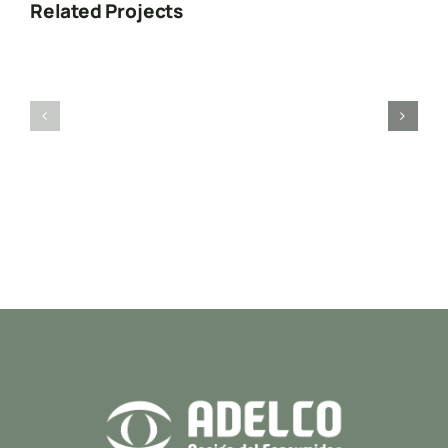
Related Projects
Anne
Fransen
OCLAC
Fund
de
Search
Holanda
for:
Presione “ESC” para salir.