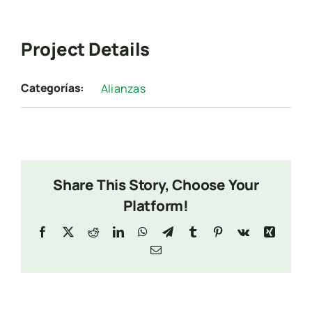
Project Details
Categorías:
Alianzas
Share This Story, Choose Your
Platform!
Facebook
X
Reddit
LinkedIn
WhatsApp
Telegram
Tumblr
Pinterest
Vk
Xing
Email