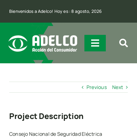
Skip
Bienvenidos a Adelco! Hoy es : 8 agosto, 2026
to
content
Toggle
Navigatio
Quienes Somos
Previous
Next
Incidencia
Comunicación
Project Description
Contacto
Consejo Nacional de Seguridad Eléctrica