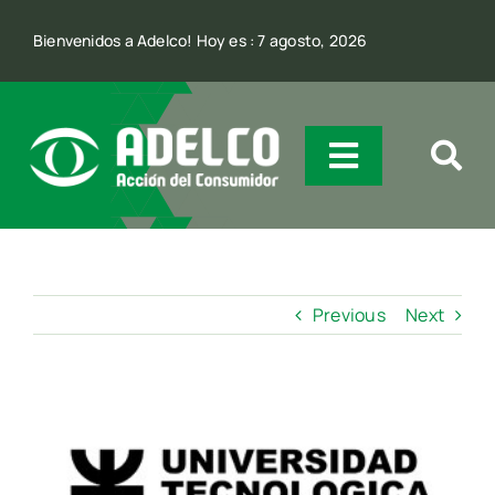
Skip
Bienvenidos a Adelco! Hoy es : 7 agosto, 2026
to
content
Toggle
Navigatio
Quienes Somos
Previous
Next
Incidencia
Comunicación
View
Larger
Image
Contacto