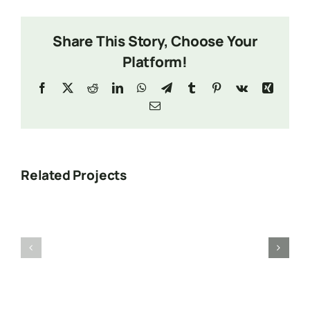
Share This Story, Choose Your
Platform!
Facebook
X
Reddit
LinkedIn
WhatsApp
Telegram
Tumblr
Pinterest
Vk
Xing
Email
Related Projects
Search
Anne
for:
Fransen
OCLAC
Fund
Presione “ESC” para salir.
de
Holanda