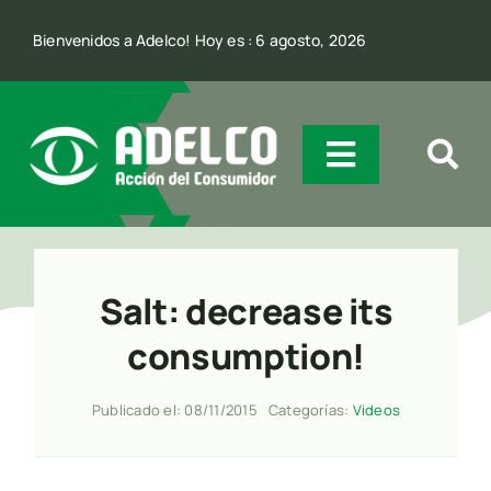
Skip
Bienvenidos a Adelco! Hoy es : 6 agosto, 2026
to
content
Toggle
Navigatio
Quienes Somos
Salt: decrease its
Incidencia
consumption!
Comunicación
Publicado el: 08/11/2015
Categorías:
Videos
Contacto