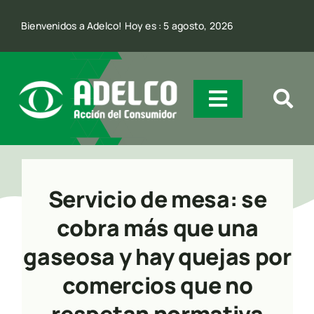
Skip
Bienvenidos a Adelco! Hoy es : 5 agosto, 2026
to
content
Toggle
Navigatio
Quienes Somos
Servicio de mesa: se
Incidencia
cobra más que una
gaseosa y hay quejas por
Comunicación
comercios que no
Contacto