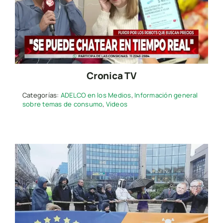
Cronica TV
Categorías:
ADELCO en los Medios
,
Información general
sobre temas de consumo
,
Videos
Search
for:
Presione “ESC” para salir.