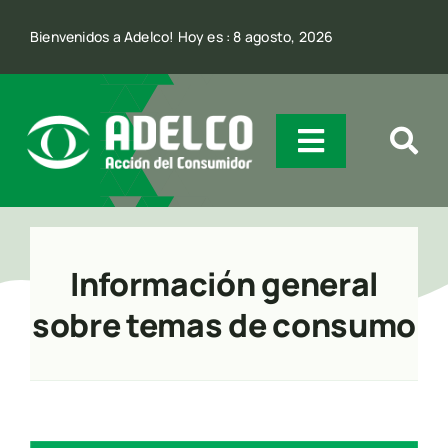
Skip
Bienvenidos a Adelco! Hoy es : 8 agosto, 2026
to
content
Toggle
Navigatio
Quienes Somos
Información general
Incidencia
sobre temas de consumo
Comunicación
Contacto