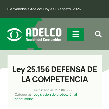
Skip
Bienvenidos a Adelco! Hoy es : 8 agosto, 2026
to
content
Toggle
Navigatio
Quienes Somos
Ley 25.156 DEFENSA DE
Incidencia
LA COMPETENCIA
Comunicación
Publicado el: 25/08/1999
Categorías:
Legislación de protección al
consumidor
Contacto